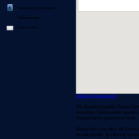
Telefonbuch Deutschland
Telefonvorwahl
Postleitzahlen
Größere Kartenansicht
Die Bundesrepublik Deutschlan
einzelnen Gliedstaaten werden 
Konturenlinie gekennzeichnet.
Betrachtet man also die Karte
Bundesländer Schleswig-Holst