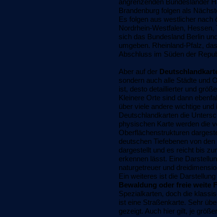
angrenzenden Bundesländer H
Brandenburg folgen als Nächs
Es folgen aus westlicher nach ö
Nordrhein-Westfalen, Hessen, 
sich das Bundesland Berlin un
umgeben. Rheinland-Pfalz, da
Abschluss im Süden der Repub
Aber auf der
Deutschlandkar
sondern auch alle Städte und O
ist, desto detaillierter und gr
Kleinere Orte sind dann ebenfa
über viele andere wichtige un
Deutschlandkarten die Untersch
physischen Karte werden die v
Oberflächenstrukturen dargeste
deutschen Tiefebenen von den 
dargestellt und es reicht bis 
erkennen lässt. Eine Darstellun
naturgetreuer und dreidimensio
Ein weiteres ist die Darstellun
Bewaldung oder freie weite F
Spezialkarten, doch die klass
ist eine Straßenkarte. Sehr ü
gezeigt. Auch hier gilt, je grö