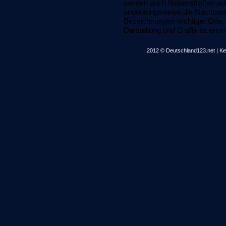
werden auch Nebenstraßen auf
andeutungsweise die Nachbars
Bezeichnungen wichtiger Orte, 
Darstellung und Grafik ist enorm
2012 © Deutschland123.net | Kei