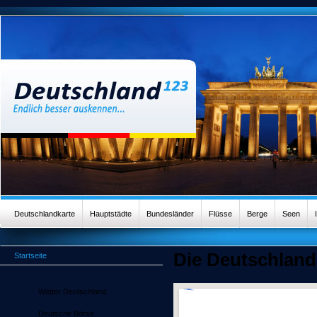
Deutschlandkarte
Hauptstädte
Bundesländer
Flüsse
Berge
Seen
Die Deutschland
Startseite
Wetter Deutschland
Deutsche Börse