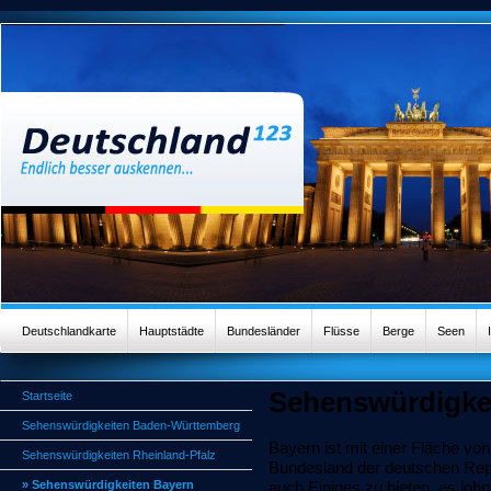
Deutschlandkarte
Hauptstädte
Bundesländer
Flüsse
Berge
Seen
Sehenswürdigke
Startseite
Sehenswürdigkeiten Baden-Württemberg
Bayern ist mit einer Fläche vo
Sehenswürdigkeiten Rheinland-Pfalz
Bundesland der deutschen Repu
» Sehenswürdigkeiten Bayern
auch Einiges zu bieten, es lohn