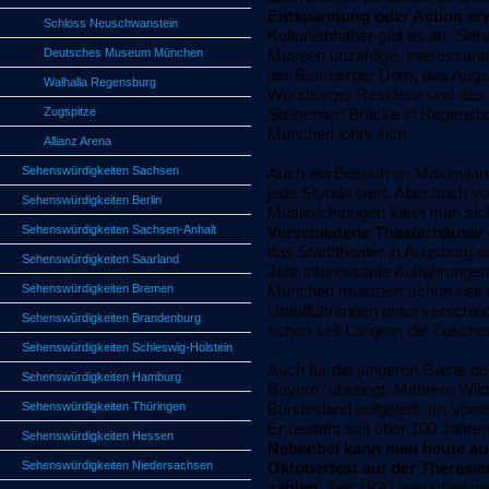
Entspannung oder Action erwü
Schloss Neuschwanstein
Kulturliebhaber gibt es an "Se
Deutsches Museum München
Museen unzählige, interessant
der Bamberger Dom, das Augsbu
Walhalla Regensburg
Würzburger Residenz und das 
Zugspitze
Steinernen Brücke in Regensbu
München lohnt sich.
Allianz Arena
Sehenswürdigkeiten Sachsen
Auch ein Besuch im Maximilane
jede Stunde wert. Aber auch vo
Sehenswürdigkeiten Berlin
Musikrichtungen kann man sich
Sehenswürdigkeiten Sachsen-Anhalt
Verschiedene Theaterhäuser
das Stadttheater in Augsburg o
Sehenswürdigkeiten Saarland
Jahr interessante Aufführungen
Sehenswürdigkeiten Bremen
München musiziert schon seit c
Uraufführungen unter verschie
Sehenswürdigkeiten Brandenburg
schon seit Langem die Zuschau
Sehenswürdigkeiten Schleswig-Holstein
Auch für die jüngeren Gäste d
Sehenswürdigkeiten Hamburg
Bayern" überlegt. Mehrere Wild
Sehenswürdigkeiten Thüringen
Bundesland aufgeteilt. Im Vord
Er besteht seit über 100 Jahre
Sehenswürdigkeiten Hessen
Nebenbei kann man heute au
Sehenswürdigkeiten Niedersachsen
Oktoberfest auf der Theresi
zählen
. Seit 1820 besuchen we