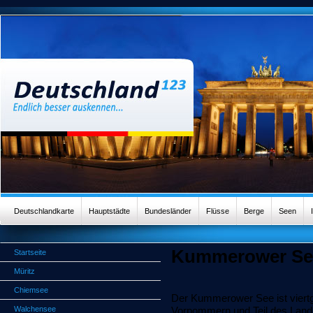
Deutschlandkarte
Hauptstädte
Bundesländer
Flüsse
Berge
Seen
Kummerower Se
Startseite
Müritz
Chiemsee
Der Kummerower See ist viert
Walchensee
Vorpommern und Teil des Land