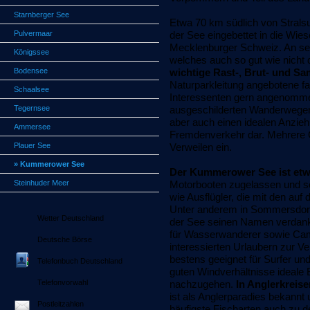
Starnberger See
Etwa 70 km südlich von Strals
Pulvermaar
der See eingebettet in die Wi
Mecklenburger Schweiz. An sei
Königssee
welches auch so gut wie nicht di
Bodensee
wichtige Rast-, Brut- und Sa
Naturparkleitung angebotene f
Schaalsee
Interessenten gern angenommen
Tegernsee
ausgeschilderten Wanderwegen
aber auch einen idealen Anzieh
Ammersee
Fremdenverkehr dar. Mehrere 
Plauer See
Verweilen ein.
» Kummerower See
Der Kummerower See ist etwa
Steinhuder Meer
Motorbooten zugelassen und so
wie Ausflügler, die mit den au
Unter anderem in Sommersdorf
Wetter Deutschland
der See seinen Namen verdankt
für Wasserwanderer sowie Cam
Deutsche Börse
interessierten Urlaubern zur V
bestens geeignet für Surfer und
Telefonbuch Deutschland
guten Windverhältnisse ideale 
Telefonvorwahl
nachzugehen.
In Anglerkreise
ist als Anglerparadies bekannt 
Postleitzahlen
häufigste Fischarten auch zu 