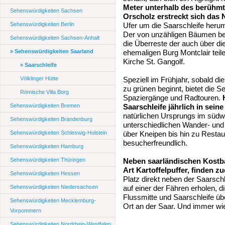
Meter unterhalb des berühmt
Sehenswürdigkeiten Sachsen
Orscholz erstreckt sich das 
Sehenswürdigkeiten Berlin
Ufer um die Saarschleife herum
Der von unzähligen Bäumen bes
Sehenswürdigkeiten Sachsen-Anhalt
die Überreste der auch über d
» Sehenswürdigkeiten Saarland
ehemaligen Burg Montclair teile
Kirche St. Gangolf.
» Saarschleife
Völklinger Hütte
Speziell im Frühjahr, sobald di
zu grünen beginnt, bietet die 
Römische Villa Borg
Spaziergänge und Radtouren.
Sehenswürdigkeiten Bremen
Saarschleife jährlich in seine
natürlichen Ursprungs im südw
Sehenswürdigkeiten Brandenburg
unterschiedlichen Wander- und 
Sehenswürdigkeiten Schleswig-Holstein
über Kneipen bis hin zu Restaur
besucherfreundlich.
Sehenswürdigkeiten Hamburg
Sehenswürdigkeiten Thüringen
Neben saarländischen Kostba
Art Kartoffelpuffer, finden z
Sehenswürdigkeiten Hessen
Platz direkt neben der Saarschle
Sehenswürdigkeiten Niedersachsen
auf einer der Fähren erholen, 
Flussmitte und Saarschleife üb
Sehenswürdigkeiten Mecklemburg-
Ort an der Saar. Und immer wie
Vorpommern
Sehenswürdigkeiten Nordrhein-Westfalen