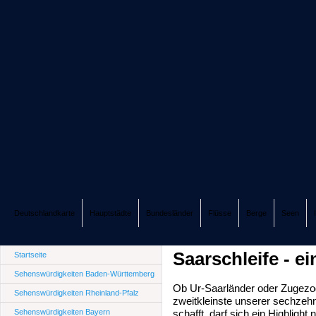
Deutschlandkarte
Hauptstädte
Bundesländer
Flüsse
Berge
Seen
Saarschleife - e
Startseite
Sehenswürdigkeiten Baden-Württemberg
Ob Ur-Saarländer oder Zugezog
Sehenswürdigkeiten Rheinland-Pfalz
zweitkleinste unserer sechzeh
Sehenswürdigkeiten Bayern
schafft, darf sich ein Highlight