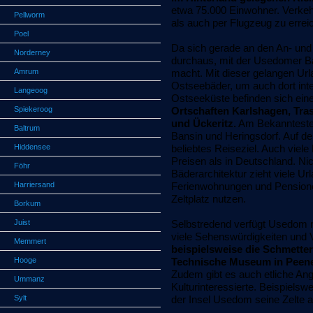
etwa 75.000 Einwohner. Verkeh
Pellworm
als auch per Flugzeug zu errei
Poel
Da sich gerade an den An- und 
Norderney
durchaus, mit der Usedomer Bä
Amrum
macht. Mit dieser gelangen Urla
Ostseebäder, um auch dort int
Langeoog
Ostseeküste befinden sich ei
Spiekeroog
Ortschaften Karlshagen, Tra
und Ückeritz.
Am Bekanntesten 
Baltrum
Bansin und Heringsdorf. Auf de
Hiddensee
beliebtes Reiseziel. Auch viel
Preisen als in Deutschland. Ni
Föhr
Bäderarchitektur zieht viele Ur
Harriersand
Ferienwohnungen und Pensione
Zeltplatz nutzen.
Borkum
Juist
Selbstredend verfügt Usedom 
viele Sehenswürdigkeiten und
Memmert
beispielsweise die Schmetter
Hooge
Technische Museum in Peene
Zudem gibt es auch etliche Ang
Ummanz
Kulturinteressierte. Beispiels
Sylt
der Insel Usedom seine Zelte a