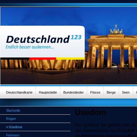
Deutschlandkarte
Hauptstädte
Bundesländer
Flüsse
Berge
Seen
Usedom
Startseite
Rügen
Der größere Teil gehört zum 
» Usedom
um Swinemünde zur Republik 
Fehmarn
im Hinterland gelegenen Kle