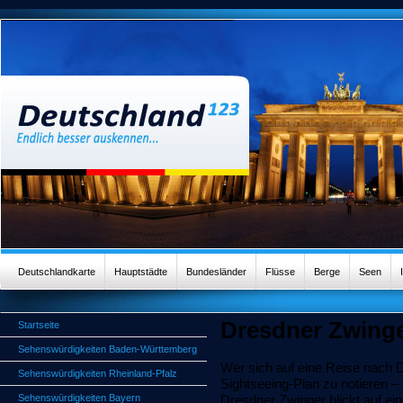
Deutschlandkarte
Hauptstädte
Bundesländer
Flüsse
Berge
Seen
Dresdner Zwing
Startseite
Sehenswürdigkeiten Baden-Württemberg
Wer sich auf eine Reise nach 
Sehenswürdigkeiten Rheinland-Pfalz
Sightseeing-Plan zu notieren –
Sehenswürdigkeiten Bayern
Dresdner Zwinger blickt auf ein