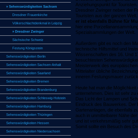
Anziehungspunkt für Touristen.
» Sehenswürdigkeiten Sachsen
Dresdner Zwinger neben der Fra
Dresdner Frauenkirche
Touristen aus der ganzen Welt
er ist ebenfalls Bühne für M
Völkerschlachtdenkmal in Leipzig
hier eine Porzellanansammlung
» Dresdner Zwinger
Spezialsammlungen der Welt.
Sächsische Schweiz
Außerdem gibt es noch den Ma
Festung Königsstein
technische Hilfsmittel und In
Wissenschaften des 16. Und 17
Sehenswürdigkeiten Berlin
besuchtesten Sehenswürdigkeit
Sehenswürdigkeiten Sachsen-Anhalt
Meisterwerk des europäischen 
Mittelalter übliche Bezeichnun
Sehenswürdigkeiten Saarland
inneren Festungsmauer zurück.
Sehenswürdigkeiten Bremen
Heute hat man die Möglichkeit
Sehenswürdigkeiten Brandenburg
unternehmen. Dies ist sehr zu 
Sehenswürdigkeiten Schleswig-Holstein
Das Licht der Lampen und Sch
Eindruck des Bauwerkes. Der 
Sehenswürdigkeiten Hamburg
Gartenanlagen, die ebenfalls z
Sehenswürdigkeiten Thüringen
auch in unmittelbarer Nähe d
und ist verkehrsmäßig sehr gut
Sehenswürdigkeiten Hessen
Somit sollte ein Besuch des Dre
Sehenswürdigkeiten Niedersachsen