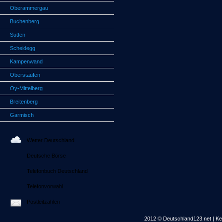
Oberammergau
Buchenberg
Sutten
Scheidegg
Kampenwand
Oberstaufen
Oy-Mittelberg
Breitenberg
Garmisch
Wetter Deutschland
Deutsche Börse
Telefonbuch Deutschland
Telefonvorwahl
Postleitzahlen
2012 © Deutschland123.net | Kei