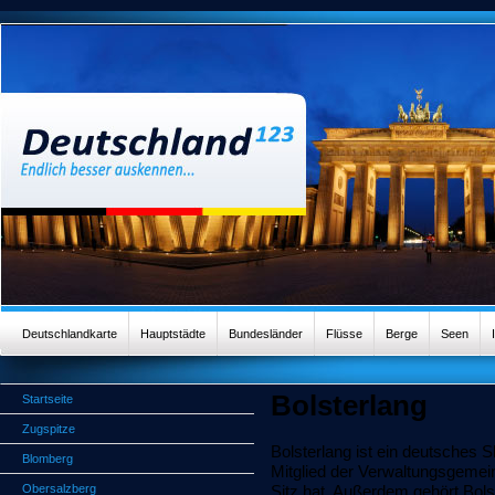
Deutschlandkarte
Hauptstädte
Bundesländer
Flüsse
Berge
Seen
Bolsterlang
Startseite
Zugspitze
Bolsterlang ist ein deutsches 
Blomberg
Mitglied der Verwaltungsgemein
Obersalzberg
Sitz hat. Außerdem gehört Bols