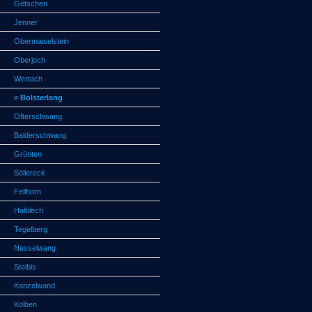
Götschen
Jenner
Obermaiselstein
Oberjoch
Wertach
» Bolsterlang
Ofterschwang
Balderschwang
Grünten
Söllereck
Fellhorn
Halblech
Tegelberg
Nesselwang
Steibis
Kanzelwand
Kolben