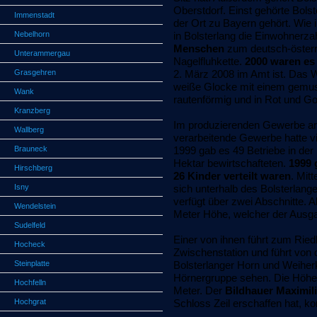
Oberstdorf. Einst gehörte Bols
Immenstadt
der Ort zu Bayern gehört. Wie
Nebelhorn
in Bolsterlang die Einwohnerzah
Men
schen
zum deutsch-österr
Unterammergau
Nagelfluhkette.
2000 waren es
Grasgehren
2. März 2008 im Amt ist. Das W
weiße Glocke mit einem gemuste
Wank
rautenförmig und in Rot und Gol
Kranzberg
Im produzierenden Gewerbe arb
Wallberg
verarbeitende Gewerbe hatte v
Brauneck
1999 gab es 49 Betriebe in der
Hektar bewirtschafteten.
1999 
Hirschberg
26 Kinder verteilt waren
. Mit
Isny
sich unterhalb des Bolsterlan
verfügt über zwei Abschnitte. A
Wendelstein
Meter Höhe, welcher der Ausg
Sudelfeld
Einer von ihnen führt zum Ried
Hocheck
Zwischenstation und führt von
Steinplatte
Bolsterlanger Horn und Weiherk
Hörnergruppe sehen. Die Höhen
Hochfelln
Meter. Der
Bildhauer Maximil
Hochgrat
Schloss Zeil erschaffen hat, k