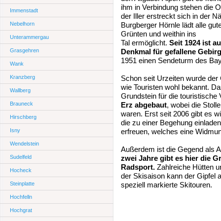
ihm in Verbindung stehen die 
Immenstadt
der Iller erstreckt sich in der
Nebelhorn
Burgberger Hörnle lädt alle gute
Grünten und weithin ins
Unterammergau
Tal ermöglicht.
Seit 1924 ist 
Grasgehren
Denkmal für gefallene Gebirg
1951 einen Sendeturm des Bay
Wank
Kranzberg
Schon seit Urzeiten wurde der
wie Touristen wohl bekannt. Das
Wallberg
Grundstein für die touristisch
Brauneck
Erz abgebaut
, wobei die Stol
waren. Erst seit 2006 gibt es 
Hirschberg
die zu einer Begehung einladen
Isny
erfreuen, welches eine Widmung
Wendelstein
Außerdem ist die Gegend als A
Sudelfeld
zwei Jahre gibt es hier die
Gr
Radsport.
Zahlreiche Hütten u
Hocheck
der Skisaison kann der Gipfel 
Steinplatte
speziell markierte Skitouren.
Hochfelln
Hochgrat