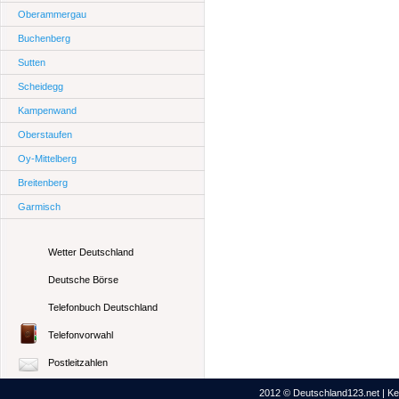
Oberammergau
Buchenberg
Sutten
Scheidegg
Kampenwand
Oberstaufen
Oy-Mittelberg
Breitenberg
Garmisch
Wetter Deutschland
Deutsche Börse
Telefonbuch Deutschland
Telefonvorwahl
Postleitzahlen
2012 © Deutschland123.net | Kei