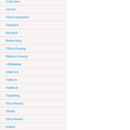
Götschen
Jenner
Obermaiselstein
Oberjoch
Wertach
Bolsterlang
Ofterschwang
Balderschwang
» Grünten
Söllereck
Fellhorn
Halblech
Tegelberg
Nesselwang
Steibis
Kanzelwand
Kolben