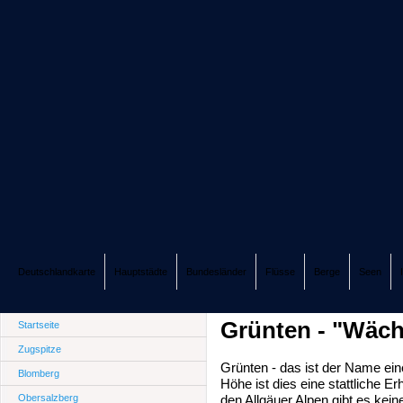
Deutschlandkarte
Hauptstädte
Bundesländer
Flüsse
Berge
Seen
Grünten - "Wäch
Startseite
Zugspitze
Grünten - das ist der Name ei
Blomberg
Höhe ist dies eine stattliche E
Obersalzberg
den Allgäuer Alpen gibt es kein