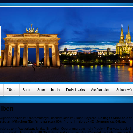
r
Flüsse
Berge
Seen
Inseln
Freizeitparks
Ausflugsziele
Sehenswürd
lben
kigebiet Kolben im Oberammergau befindet sich im Süden Bayerns.
Es liegt zwischen den
städten München (Entfernung etwa 90km) und Innsbruck (Entfernung ca. 80km).
 die
gute Infrastruktur
, ist das Erreichen Oberammergaus kein Problem. Per Auto ist die St
s werden den Reisenden
500 Stellplätze auf einem großen Parkplatz
geboten, um den An