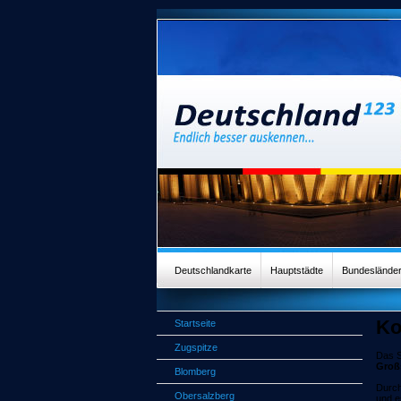
Deutschlandkarte
Hauptstädte
Bundeslände
Ko
Startseite
Zugspitze
Das S
Groß
Blomberg
Durch
Obersalzberg
und e