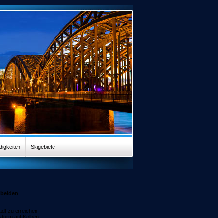
igkeiten
Skigebiete
 beiden
adt zu erreichen
sturm auf Kolben