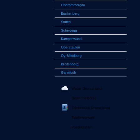
Oberammergau
Buchenberg
Sutten
Scheidegg
Kampenwand
Oberstaufen
Oy-Mittelberg
Breitenberg
Garmisch
Wetter Deutschland
Deutsche Börse
Telefonbuch Deutschland
Telefonvorwahl
Postleitzahlen