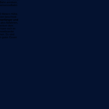
 Bahn anreisen,
olbensesselbahn
70 Metern Höhe.
sten beschneit
hranfänger und
 also Abfahrten,
edenken dem
 kann sich im
 Snowboarder
nen. Es sind
in gutes Essen