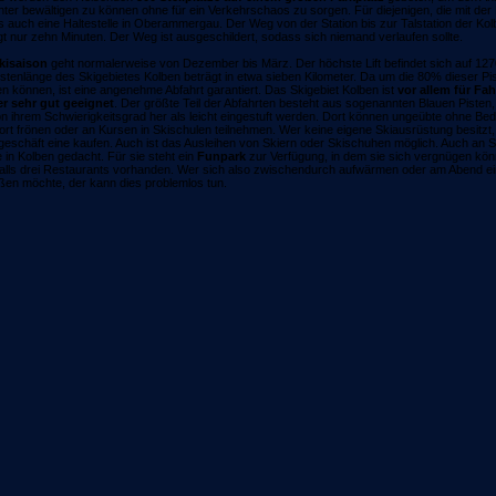
nter bewältigen zu können ohne für ein Verkehrschaos zu sorgen. Für diejenigen, die mit der
es auch eine Haltestelle in Oberammergau. Der Weg von der Station bis zur Talstation der K
gt nur zehn Minuten. Der Weg ist ausgeschildert, sodass sich niemand verlaufen sollte.
kisaison
geht normalerweise von Dezember bis März. Der höchste Lift befindet sich auf 12
istenlänge des Skigebietes Kolben beträgt in etwa sieben Kilometer. Da um die 80% dieser Pi
n können, ist eine angenehme Abfahrt garantiert. Das Skigebiet Kolben ist
vor allem für Fa
r sehr gut geeignet
. Der größte Teil der Abfahrten besteht aus sogenannten Blauen Pisten,
on ihrem Schwierigkeitsgrad her als leicht eingestuft werden. Dort können ungeübte ohne B
ort frönen oder an Kursen in Skischulen teilnehmen. Wer keine eigene Skiausrüstung besitzt,
geschäft eine kaufen. Auch ist das Ausleihen von Skiern oder Skischuhen möglich. Auch an
 in Kolben gedacht. Für sie steht ein
Funpark
zur Verfügung, in dem sie sich vergnügen kön
alls drei Restaurants vorhanden. Wer sich also zwischendurch aufwärmen oder am Abend e
ßen möchte, der kann dies problemlos tun.