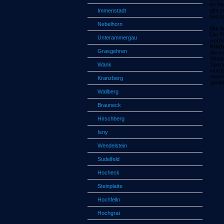
im Wi
Immenstadt
gibt 
beträ
Nebelhorn
Die S
Die P
Unterammergau
werde
Kinde
Grasgehren
die v
Skisp
Wank
Sport
wurde
ebenf
Kranzberg
genie
Wallberg
Brauneck
Hirschberg
Isny
Wendelstein
Sudelfeld
Hocheck
Steinplatte
Hochfelln
Hochgrat