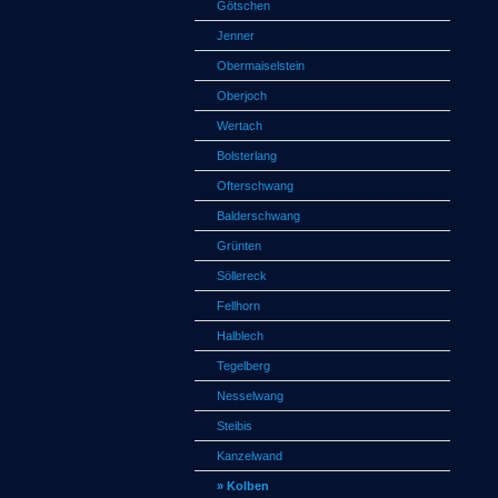
Götschen
Jenner
Obermaiselstein
Oberjoch
Wertach
Bolsterlang
Ofterschwang
Balderschwang
Grünten
Söllereck
Fellhorn
Halblech
Tegelberg
Nesselwang
Steibis
Kanzelwand
» Kolben