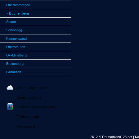
Oberammergau
» Buchenberg
Sutten
Scheidegg
Kampenwand
Oberstaufen
Oy-Mittelberg
Breitenberg
Garmisch
Wetter Deutschland
Deutsche Börse
Telefonbuch Deutschland
Telefonvorwahl
Postleitzahlen
2012 © Deutschland123.net | Kei