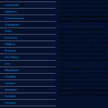
etwas dabei. Auch Kinder und 
Immenstadt
Naturschutzgebietes "Ammerge
Nebelhorn
oder Snowboardvergnügen auch
insgesamt 6 km präparierter P
Unterammergau
der beiden Talstationen (Buc
Grasgehren
Wer noch nicht viel Übung hat,
Wank
kann sich aber natürlich auch 
Kranzberg
lassen - im Skigebiet Buchenbe
Snowboardstunden ab dem Kleink
Wallberg
kann bis auf eine Höhe von 11
Brauneck
Uhr bis 16:30 Uhr in Betrieb.
kurz. Auf der Höhenloipe "Alp
Hirschberg
und die eigene Ausdauer erpro
Isny
Wer die Nase voll hat vom Ski
Wendelstein
unterhaltsame Abwechslung bei
Sudelfeld
am Abend sogar bis 22 Uhr be
Kegelbahn, ein Hallenbad und e
Hocheck
darüber hinaus durchaus ange
Steinplatte
kostet im Skigebiet Buchenber
Kind werden 15,50 € verlangt
Hochfelln
Hochgrat