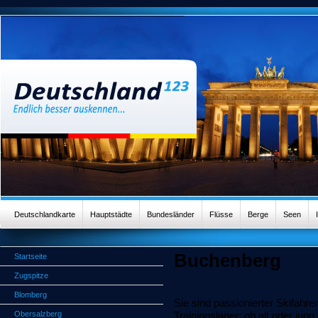
Deutschlandkarte
Hauptstädte
Bundesländer
Flüsse
Berge
Seen
Buchenberg
Startseite
Zugspitze
Blomberg
Sie sind passionierter Skifahr
Obersalzberg
Trainingslager; ob alt oder ju