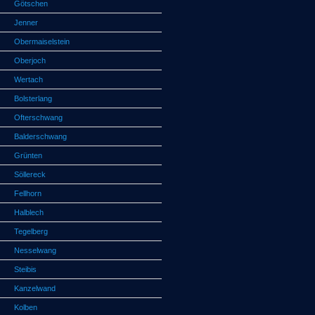
Götschen
Jenner
Obermaiselstein
Oberjoch
Wertach
Bolsterlang
Ofterschwang
Balderschwang
Grünten
Söllereck
Fellhorn
Halblech
Tegelberg
Nesselwang
Steibis
Kanzelwand
Kolben