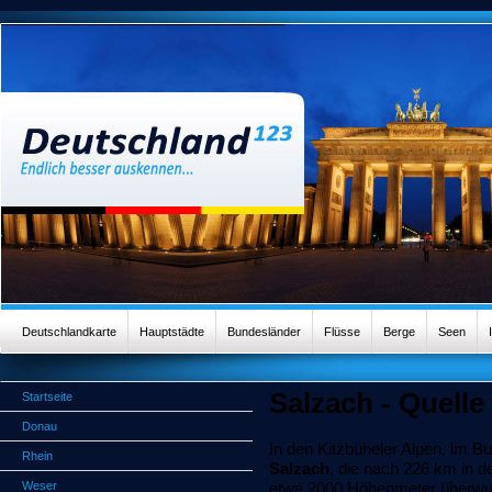
Deutschlandkarte
Hauptstädte
Bundesländer
Flüsse
Berge
Seen
Salzach - Quelle 
Startseite
Donau
In den Kitzbüheler Alpen, im B
Rhein
Salzach
, die nach 226 km in d
Weser
etwa 2000 Höhenmeter überwu