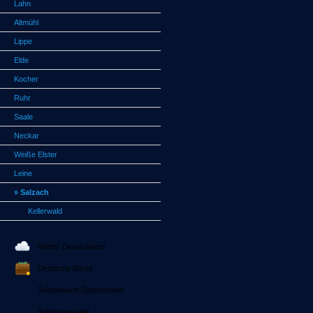
Lahn
Altmühl
Lippe
Elde
Kocher
Ruhr
Saale
Neckar
Weiße Elster
Leine
» Salzach
Kellerwald
Wetter Deutschland
Deutsche Börse
Telefonbuch Deutschland
Telefonvorwahl