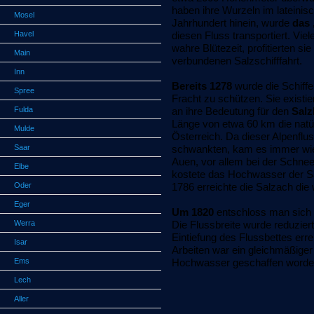
haben ihre Wurzeln im lateinisc
Mosel
Jahrhundert hinein, wurde
das 
Havel
diesen Fluss transportiert. Vi
wahre Blütezeit, profitierten s
Main
verbundenen Salzschifffahrt.
Inn
Bereits 1278
wurde die Schiffe
Spree
Fracht zu schützen. Sie existie
Fulda
an ihre Bedeutung für den
Salz
Länge von etwa 60 km die natü
Mulde
Österreich. Da dieser Alpenflu
Saar
schwankten, kam es immer wi
Auen, vor allem bei der Schne
Elbe
kostete das Hochwasser der S
Oder
1786 erreichte die Salzach di
Eger
Um 1820
entschloss man sich
Werra
Die Flussbreite wurde reduzier
Eintiefung des Flussbettes err
Isar
Arbeiten war ein gleichmäßiger
Ems
Hochwasser geschaffen worde
Lech
Aller