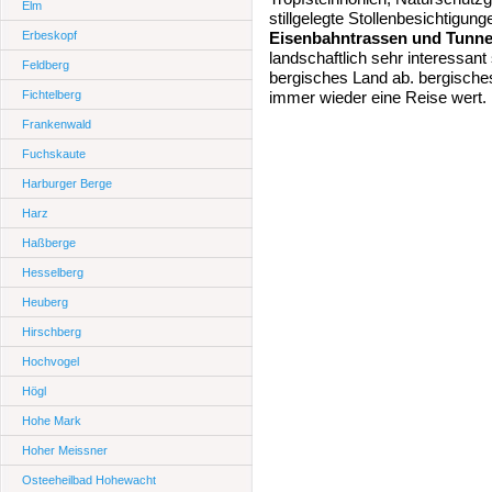
Elm
stillgelegte Stollenbesichtigu
Erbeskopf
Eisenbahntrassen und Tunnel
landschaftlich sehr interessan
Feldberg
bergisches Land ab. bergisches
Fichtelberg
immer wieder eine Reise wert.
Frankenwald
Fuchskaute
Harburger Berge
Harz
Haßberge
Hesselberg
Heuberg
Hirschberg
Hochvogel
Högl
Hohe Mark
Hoher Meissner
Osteeheilbad Hohewacht