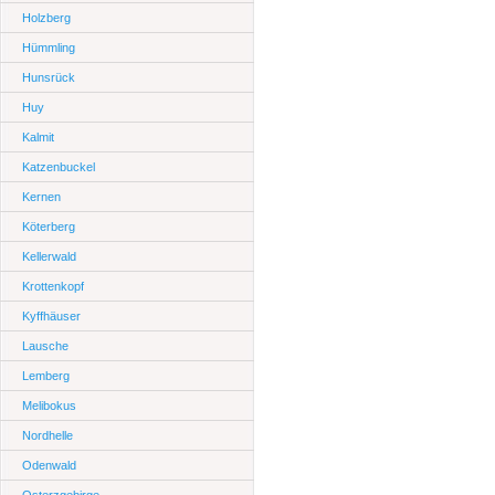
Holzberg
Hümmling
Hunsrück
Huy
Kalmit
Katzenbuckel
Kernen
Köterberg
Kellerwald
Krottenkopf
Kyffhäuser
Lausche
Lemberg
Melibokus
Nordhelle
Odenwald