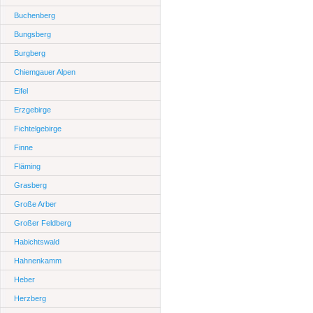
Buchenberg
Bungsberg
Burgberg
Chiemgauer Alpen
Eifel
Erzgebirge
Fichtelgebirge
Finne
Fläming
Grasberg
Große Arber
Großer Feldberg
Habichtswald
Hahnenkamm
Heber
Herzberg