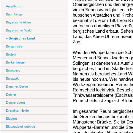
Oberbergischen und den angren
Angelburg
vielen Sehenswürdigkeiten in 
Baumberge
hübschen Altstädten und Kirch
bekannt ist die um 1901 von
Ka
Bayerische Alpen
wurde aus damaligen Platzgrün
Bayerischer Wald
bergisches Land erbaut. Sehen
Land, das Abele Uhrenmuseum,
» Bergisches Land
Zoo.
Bergstraße
Was den Wuppertalern die Schw
Bilstein
Messer und Schneidwerkzeuge 
Borkenberge
Solingen ist daneben als Ausflu
bergisches Land im Städtedrei
Bromberg
Namen als bergisches Land
We
Burgwald
bis heute noch an. Wer handwer
Werkzeugmuseum in Remscheid
Dammer Berge
Remscheid lockt viele Besuche
Deister
Trinkwassertalsperre (Eschta
Remscheids ist zugleich Bildung
Donnersberg
Dresdner Heide
Im gesamten Raum bergisches L
die Grenzen hinaus bekannt si
Eisberg
Müngstener Brücke. Sie ist De
Elbsandsteingebirge
Wuppertal-Barmen und die Sta
Tropfsteinhöhlen, Naturschutz