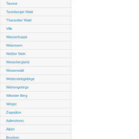
Taunus
Teutoburger Wald
Tharandter Wald
Ville
Wasserkuppe
Watzmann
Weißer Stein
Weserbergland
Westerwald
Wettersteingebirge
Wiehengebirge
Wilseder Berg
Wingst
Zugspitze
Adlershorst
Alpen
Brocken