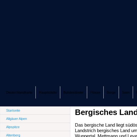
Deutschlandkarte
Hauptstädte
Bundesländer
Flüsse
Berge
Seen
Bergisches Lan
Startseite
Allgäuer Alpen
Das bergische Land liegt südös
Alpspitze
Landstrich bergisches Land um
Altenberg
Wuppertal, Mettmann und Leve