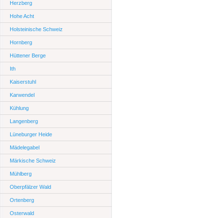
Herzberg
Hohe Acht
Holsteinische Schweiz
Hornberg
Hüttener Berge
Ith
Kaiserstuhl
Karwendel
Kühlung
Langenberg
Lüneburger Heide
Mädelegabel
Märkische Schweiz
Mühlberg
Oberpfälzer Wald
Ortenberg
Osterwald