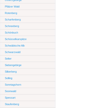
Osterzgebirge
Pfälzer Wald
Rotenberg
Scharfenberg
Schneeberg
Schönbuch
Schüsselkarspitze
Schwäbische Alb
Schwarzwald
Selter
Siebengebirge
Silberberg
Solling
Sonntagshorn
Soonwald
Spessart
Staufenberg