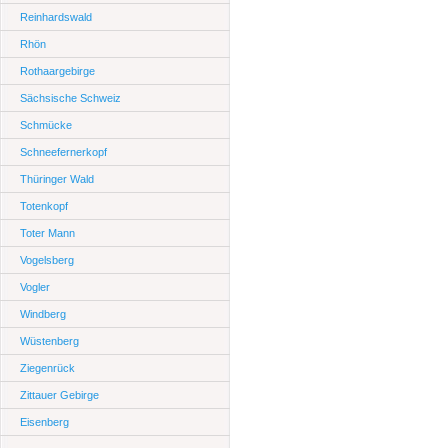
Reinhardswald
Rhön
Rothaargebirge
Sächsische Schweiz
Schmücke
Schneefernerkopf
Thüringer Wald
Totenkopf
Toter Mann
Vogelsberg
Vogler
Windberg
Wüstenberg
Ziegenrück
Zittauer Gebirge
Eisenberg