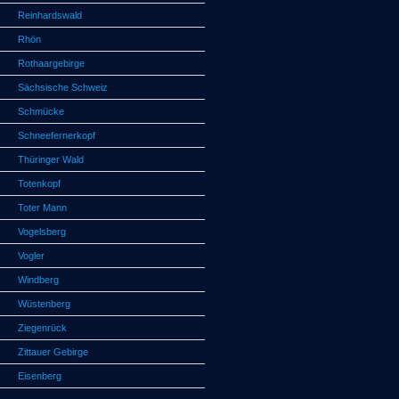
Reinhardswald
Rhön
Rothaargebirge
Sächsische Schweiz
Schmücke
Schneefernerkopf
Thüringer Wald
Totenkopf
Toter Mann
Vogelsberg
Vogler
Windberg
Wüstenberg
Ziegenrück
Zittauer Gebirge
Eisenberg