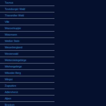
Taunus
Teutoburger Wald
Tharandter Wald
Ville
Wasserkuppe
Watzmann
Weißer Stein
Weserbergland
Westerwald
Wettersteingebirge
Wiehengebirge
Wilseder Berg
Wingst
Zugspitze
Adlershorst
Alpen
Brocken