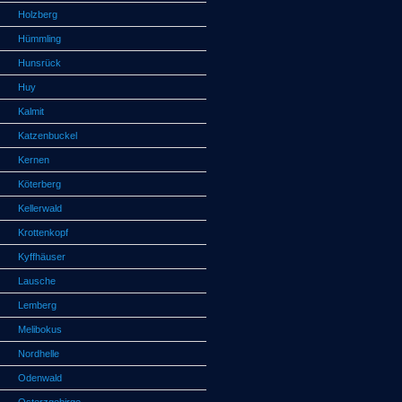
Holzberg
Hümmling
Hunsrück
Huy
Kalmit
Katzenbuckel
Kernen
Köterberg
Kellerwald
Krottenkopf
Kyffhäuser
Lausche
Lemberg
Melibokus
Nordhelle
Odenwald