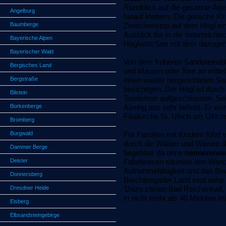
Rundblick auf die gesamte Alp
Angelburg
hinauf klettern. Die gotische K
Baumberge
Zwischenstop auf dem Högl ei
Ausblick bis in die österreichi
Bayerische Alpen
Höglwört See mit dem dazugehö
Bayerischer Wald
Von dem früheren Sandsteina
Bergisches Land
und Mauern oder Tore an mittel
Bergstraße
einen wieder hergerichteten S
besichtigen. Der Högl ist durc
Bilstein
Tourismus aufgeschlossen. Sei
Borkenberge
Ainring aus sehr beliebt. Er w
Filialkirche St. Ulrich am Ulrich
Bromberg
Burgwald
Für Familien mit Kindern füh
durch die Wälder und Wiesen de
Dammer Berge
begehbar da ohne
nennenswer
Deister
Fabelwesen säumen den Wander
Aufnahmefähigkeit und das Bewu
Donnersberg
Berchtesgader Land sind nahe 
Dresdner Heide
'Dazu zählen Bad Reichenhall,
in nicht mehr als 40 Minuten mi
Eisberg
Elbsandsteingebirge