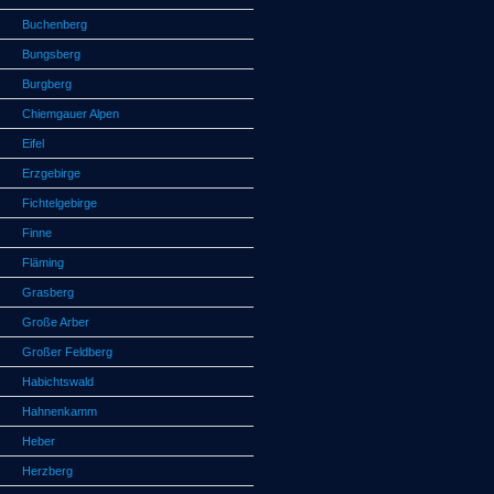
Buchenberg
Bungsberg
Burgberg
Chiemgauer Alpen
Eifel
Erzgebirge
Fichtelgebirge
Finne
Fläming
Grasberg
Große Arber
Großer Feldberg
Habichtswald
Hahnenkamm
Heber
Herzberg