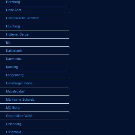
Herzberg
Hohe Acht
Holsteinische Schweiz
Hornberg
Hüttener Berge
Ith
Kaiserstuhl
Karwendel
Kühlung
Langenberg
Lüneburger Heide
Mädelegabel
Märkische Schweiz
Mühlberg
Oberpfälzer Wald
Ortenberg
Osterwald