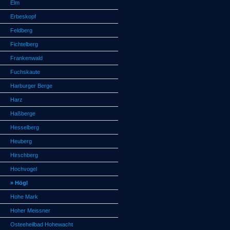
Elm
Erbeskopf
Feldberg
Fichtelberg
Frankenwald
Fuchskaute
Harburger Berge
Harz
Haßberge
Hesselberg
Heuberg
Hirschberg
Hochvogel
» Högl
Hohe Mark
Hoher Meissner
Osteeheilbad Hohewacht