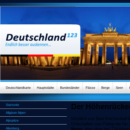
Deutschlandkarte
Hauptstädte
Bundesländer
Flüsse
Berge
Seen
Der Höhenrücke
Startseite
Allgäuer Alpen
Nördlich von Bad Reichenhall l
Alpspitze
Ortschaften von Piding bis hin 
Altenberg
Meter.
Hier oben bei 774 Meter