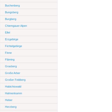
Buchenberg
Bungsberg
Burgberg
Chiemgauer Alpen
Eifel
Erzgebirge
Fichtelgebirge
Finne
Fläming
Grasberg
Große Arber
Großer Feldberg
Habichtswald
Hahnenkamm
Heber
Herzberg