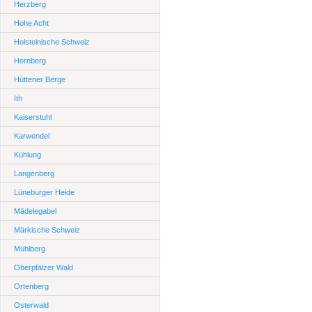
Herzberg
Hohe Acht
Holsteinische Schweiz
Hornberg
Hüttener Berge
Ith
Kaiserstuhl
Karwendel
Kühlung
Langenberg
Lüneburger Heide
Mädelegabel
Märkische Schweiz
Mühlberg
Oberpfälzer Wald
Ortenberg
Osterwald