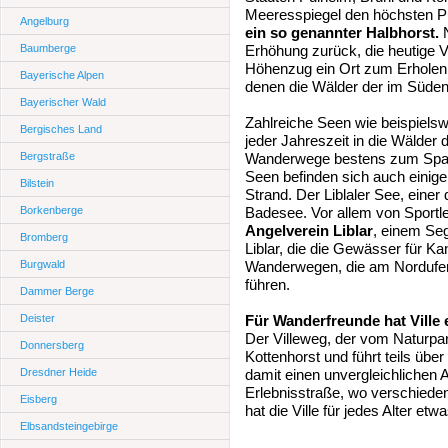
Meeresspiegel den höchsten Pu
Angelburg
ein so genannter Halbhorst.
N
Baumberge
Erhöhung zurück, die heutige Vi
Höhenzug ein Ort zum Erholen. 
Bayerische Alpen
denen die Wälder der im Süden b
Bayerischer Wald
Zahlreiche Seen wie beispiels
Bergisches Land
jeder Jahreszeit in die Wälder
Bergstraße
Wanderwege bestens zum Spazie
Seen befinden sich auch einig
Bilstein
Strand. Der Liblaler See, einer 
Borkenberge
Badesee. Vor allem von Sportle
Angelverein Liblar
, einem Se
Bromberg
Liblar, die die Gewässer für K
Burgwald
Wanderwegen, die am Nordufer
führen.
Dammer Berge
Deister
Für Wanderfreunde hat Ville
Der Villeweg, der vom Naturpar
Donnersberg
Kottenhorst und führt teils über
Dresdner Heide
damit einen unvergleichlichen A
Erlebnisstraße, wo verschiede
Eisberg
hat die Ville für jedes Alter etw
Elbsandsteingebirge