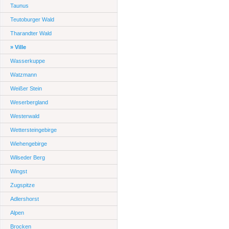
Taunus
Teutoburger Wald
Tharandter Wald
» Ville
Wasserkuppe
Watzmann
Weißer Stein
Weserbergland
Westerwald
Wettersteingebirge
Wiehengebirge
Wilseder Berg
Wingst
Zugspitze
Adlershorst
Alpen
Brocken