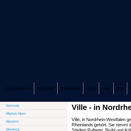
Deutschlandkarte
Hauptstädte
Bundesländer
Flüsse
Berge
Seen
Ville - in Nordr
Startseite
Allgäuer Alpen
Ville, in Nordrhein-Westfalen 
Alpspitze
Rheinlands gehört. Sie nimmt d
Altenberg
Städten Pulheim, Brühl und Kö