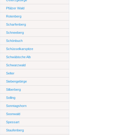
Osterzgebirge
Pfälzer Wald
Rotenberg
Scharfenberg
Schneeberg
Schönbuch
Schüsselkarspitze
Schwäbische Alb
Schwarzwald
Selter
Siebengebirge
Silberberg
Solling
Sonntagshorn
Soonwald
Spessart
Staufenberg