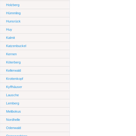
Holzberg
Hümmling
Hunsrück
Huy
Kalmit
Katzenbuckel
Kernen
Köterberg
Kellerwald
Krottenkopf
Kyffhäuser
Lausche
Lemberg
Melibokus
Nordhelle
Odenwald