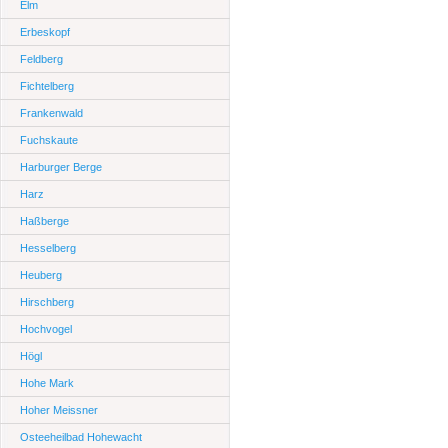
Elm
Erbeskopf
Feldberg
Fichtelberg
Frankenwald
Fuchskaute
Harburger Berge
Harz
Haßberge
Hesselberg
Heuberg
Hirschberg
Hochvogel
Högl
Hohe Mark
Hoher Meissner
Osteeheilbad Hohewacht