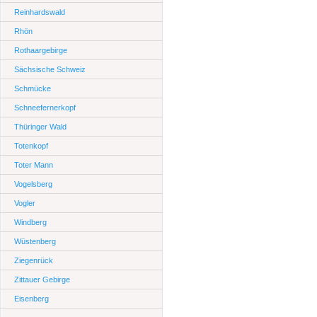
Reinhardswald
Rhön
Rothaargebirge
Sächsische Schweiz
Schmücke
Schneefernerkopf
Thüringer Wald
Totenkopf
Toter Mann
Vogelsberg
Vogler
Windberg
Wüstenberg
Ziegenrück
Zittauer Gebirge
Eisenberg