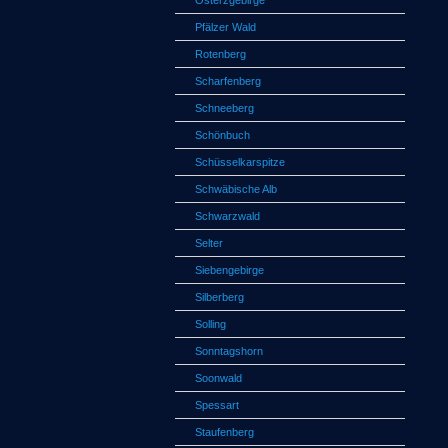
Osterzgebirge
Pfälzer Wald
Rotenberg
Scharfenberg
Schneeberg
Schönbuch
Schüsselkarspitze
Schwäbische Alb
Schwarzwald
Selter
Siebengebirge
Silberberg
Solling
Sonntagshorn
Soonwald
Spessart
Staufenberg