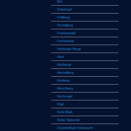
Elm
Erbeskopf
Feldberg
Fichtelberg
Frankenwald
Fuchskaute
Harburger Berge
Harz
Haßberge
Hesselberg
Heuberg
Hirschberg
Hochvogel
Högl
Hohe Mark
Hoher Meissner
Osteeheilbad Hohewacht