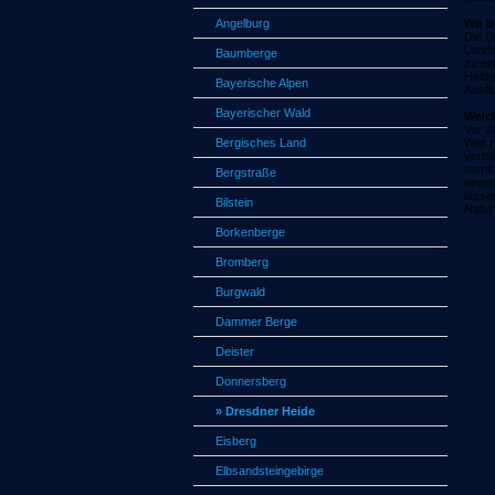
Angelburg
Wo be
Die D
Lands
Baumberge
zu ei
Heide
Bayerische Alpen
Ausfl
Bayerischer Wald
Welc
Vor a
Bergisches Land
Wer n
vorha
somit
Bergstraße
einem
lasse
Bilstein
Natur
Borkenberge
Bromberg
Burgwald
Dammer Berge
Deister
Donnersberg
» Dresdner Heide
Eisberg
Elbsandsteingebirge