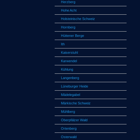
Herzberg
Hohe Acht
Holsteinische Schweiz
Hornberg
Hüttener Berge
Ith
Kaiserstuhl
Karwendel
Kühlung
Langenberg
Lüneburger Heide
Mädelegabel
Märkische Schweiz
Mühlberg
Oberpfälzer Wald
Ortenberg
Osterwald