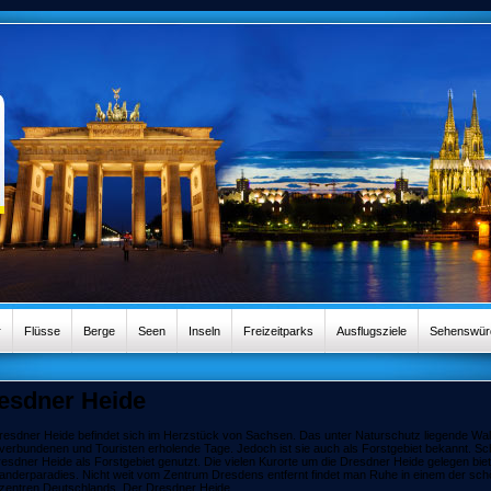
r
Flüsse
Berge
Seen
Inseln
Freizeitparks
Ausflugsziele
Sehenswürd
esdner Heide
resdner Heide befindet sich im Herzstück von Sachsen. Das unter Naturschutz liegende Wald
verbundenen und Touristen erholende Tage. Jedoch ist sie auch als Forstgebiet bekannt. Sc
resdner Heide als Forstgebiet genutzt. Die vielen Kurorte um die Dresdner Heide gelegen bie
anderparadies. Nicht weit vom Zentrum Dresdens entfernt findet man Ruhe in einem der sc
zentren Deutschlands. Der Dresdner Heide.