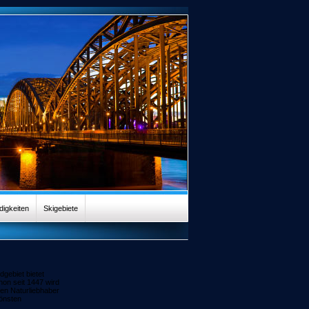
igkeiten
Skigebiete
gebiet bietet
hon seit 1447 wird
ten Naturliebhaber
hönsten