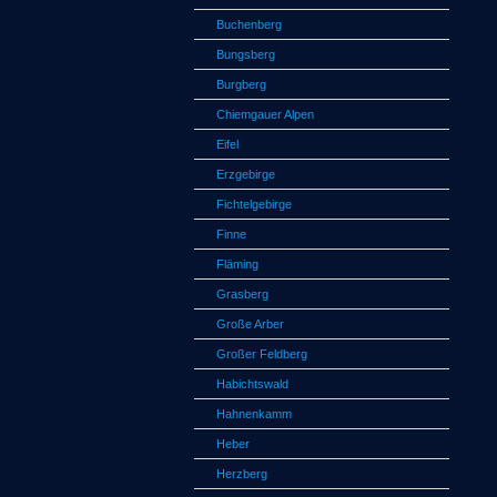
Buchenberg
Bungsberg
Burgberg
Chiemgauer Alpen
Eifel
Erzgebirge
Fichtelgebirge
Finne
Fläming
Grasberg
Große Arber
Großer Feldberg
Habichtswald
Hahnenkamm
Heber
Herzberg