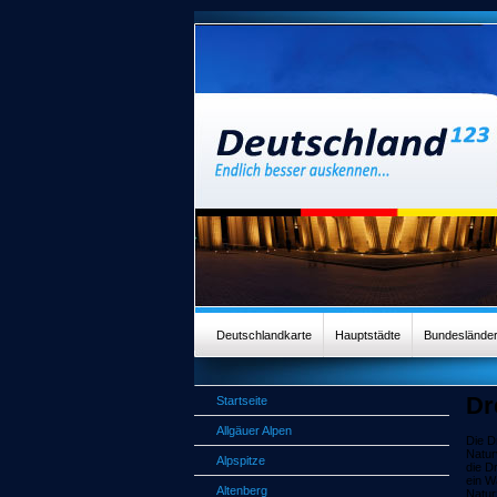
Deutschlandkarte
Hauptstädte
Bundeslände
Dr
Startseite
Allgäuer Alpen
Die D
Natur
Alpspitze
die D
ein W
Altenberg
Natur