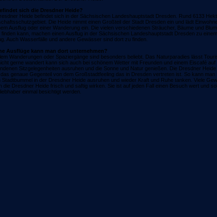
findet sich die Dresdner Heide?
resdner Heide befindet sich in der Sächsischen Landeshauptstadt Dresden. Rund 6133 Hekt
chaftsschutzgebiet. Die Heide nimmt einen Großteil der Stadt Dresden ein und lädt Einwohne
nem Ausflug oder einer Wanderung ein. Die vielen verschiedenen Sträucher, Bäume und Blume
 finden kann, machen einen Ausflug in der Sächsischen Landeshauptstadt Dresden zu eine
ug. Auch Wasserfälle und andere Gewässer sind dort zu finden.
he Ausflüge kann man dort unternehmen?
llem Wanderungen oder Spaziergänge sind besonders beliebt. Das Naturparadies lässt Touri
icht gerne wandert kann sich auch bei schönem Wetter mit Freunden und einem Eiscafé auf 
ndenen Sitzgelegenheiten ausruhen und die Sonne und Natur genießen. Die Dresdner Heide 
 das genaue Gegenteil von dem Großstadtfeeling das in Dresden vertreten ist. So kann man
 Stadtbummel in der Dresdner Heide ausruhen und wieder Kraft und Ruhe tanken. Viele Ge
n die Dresdner Heide frisch und saftig wirken. Sie ist auf jeden Fall einen Besuch wert und so
liebhaber einmal besichtigt werden.