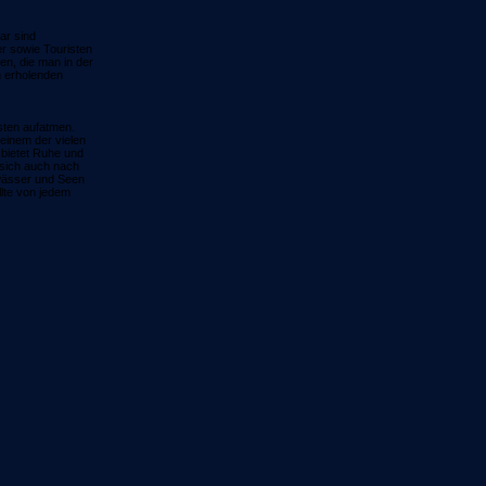
ar sind
r sowie Touristen
n, die man in der
m erholenden
sten aufatmen.
einem der vielen
bietet Ruhe und
 sich auch nach
wässer und Seen
llte von jedem