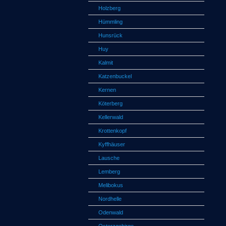
Holzberg
Hümmling
Hunsrück
Huy
Kalmit
Katzenbuckel
Kernen
Köterberg
Kellerwald
Krottenkopf
Kyffhäuser
Lausche
Lemberg
Melibokus
Nordhelle
Odenwald