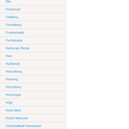
Elm
Erbeskopf
Feldberg
Fichtelberg
Frankenwald
Fuchskaute
Harburger Berge
Harz
Haßberge
Hesselberg
Heuberg
Hirschberg
Hochvogel
Högl
Hohe Mark
Hoher Meissner
Osteeheilbad Hohewacht