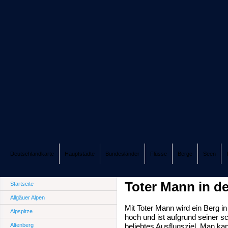
Deutschlandkarte
Hauptstädte
Bundesländer
Flüsse
Berge
Seen
Toter Mann in d
Startseite
Allgäuer Alpen
Mit Toter Mann wird ein Berg i
Alpspitze
hoch und ist aufgrund seiner s
Altenberg
beliebtes Ausflugsziel. Man k