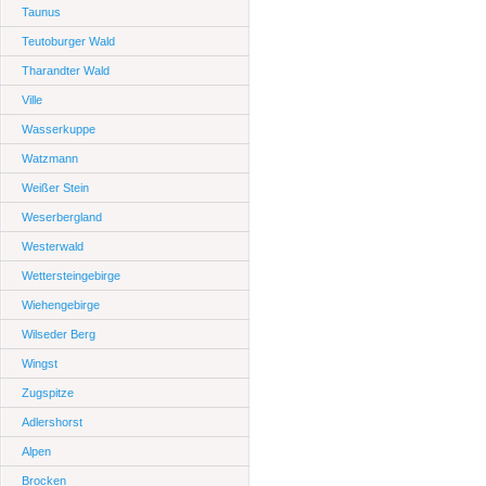
Taunus
Teutoburger Wald
Tharandter Wald
Ville
Wasserkuppe
Watzmann
Weißer Stein
Weserbergland
Westerwald
Wettersteingebirge
Wiehengebirge
Wilseder Berg
Wingst
Zugspitze
Adlershorst
Alpen
Brocken