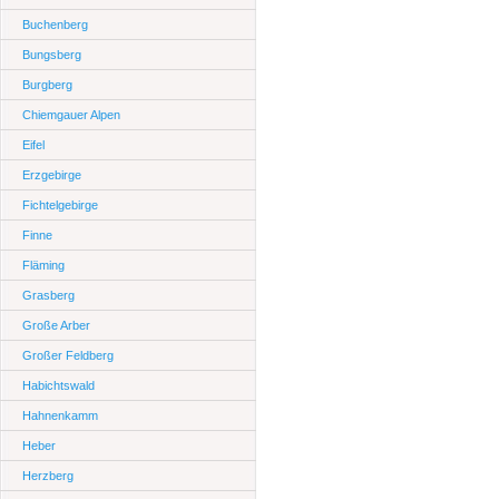
Buchenberg
Bungsberg
Burgberg
Chiemgauer Alpen
Eifel
Erzgebirge
Fichtelgebirge
Finne
Fläming
Grasberg
Große Arber
Großer Feldberg
Habichtswald
Hahnenkamm
Heber
Herzberg