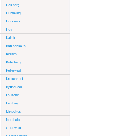
Holzberg
Hümmling
Hunsrück
Huy
Kalmit
Katzenbuckel
Kernen
Köterberg
Kellerwald
Krottenkopf
Kyffhäuser
Lausche
Lemberg
Melibokus
Nordhelle
Odenwald