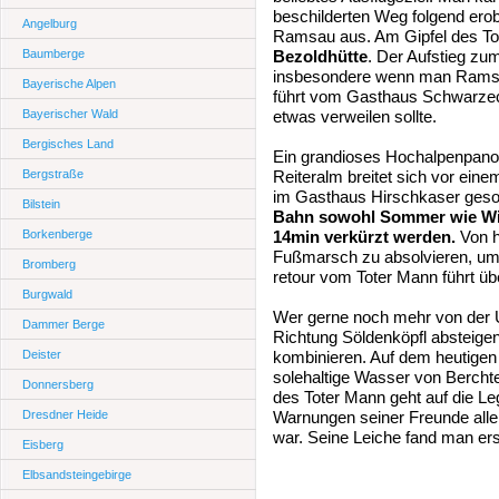
beschilderten Weg folgend ero
Angelburg
Ramsau aus. Am Gipfel des Tot
Baumberge
Bezoldhütte
. Der Aufstieg zu
insbesondere wenn man Ramsau
Bayerische Alpen
führt vom Gasthaus Schwarzeck
Bayerischer Wald
etwas verweilen sollte.
Bergisches Land
Ein grandioses Hochalpenpano
Bergstraße
Reiteralm breitet sich vor ein
im Gasthaus Hirschkaser gesor
Bilstein
Bahn sowohl Sommer wie Winte
Borkenberge
14min verkürzt werden.
Von h
Fußmarsch zu absolvieren, um 
Bromberg
retour vom Toter Mann führt übe
Burgwald
Wer gerne noch mehr von der
Dammer Berge
Richtung Söldenköpfl absteigen
Deister
kombinieren. Auf dem heutigen 
solehaltige Wasser von Berch
Donnersberg
des Toter Mann geht auf die L
Dresdner Heide
Warnungen seiner Freunde alle
war. Seine Leiche fand man er
Eisberg
Elbsandsteingebirge