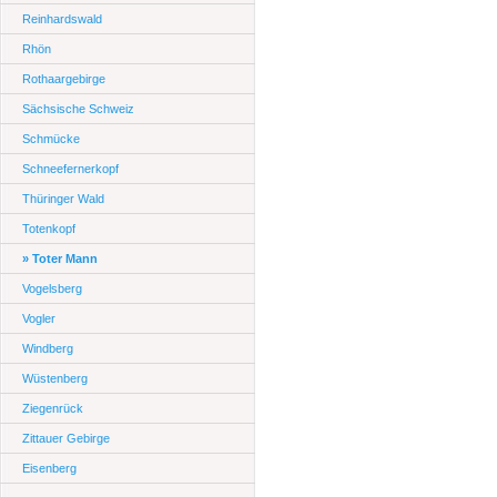
Reinhardswald
Rhön
Rothaargebirge
Sächsische Schweiz
Schmücke
Schneefernerkopf
Thüringer Wald
Totenkopf
» Toter Mann
Vogelsberg
Vogler
Windberg
Wüstenberg
Ziegenrück
Zittauer Gebirge
Eisenberg