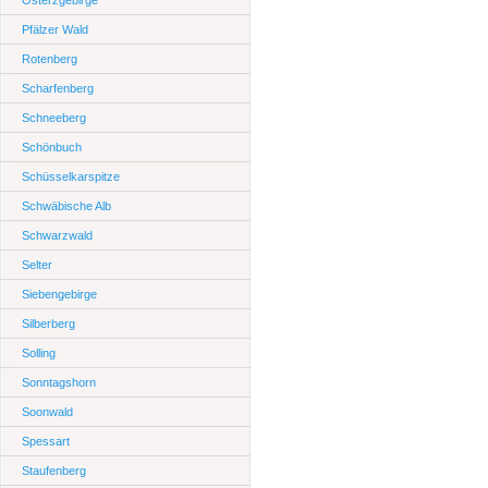
Osterzgebirge
Pfälzer Wald
Rotenberg
Scharfenberg
Schneeberg
Schönbuch
Schüsselkarspitze
Schwäbische Alb
Schwarzwald
Selter
Siebengebirge
Silberberg
Solling
Sonntagshorn
Soonwald
Spessart
Staufenberg